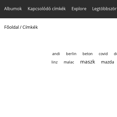
Albumok
Kapcsolódó címkék
Explore
Legtöbbször
Főoldal
/ Címkék
andi
berlin
beton
covid
d
maszk
mazda
linz
malac