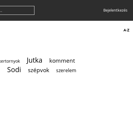
Bejelentkezés
Jutka
komment
kertornyok
Sodi
szépvok
szerelem
a