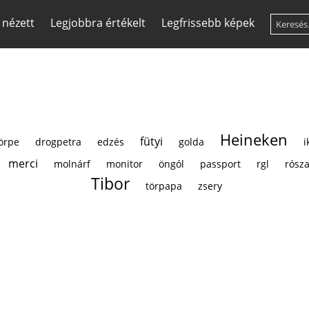
 nézett
Legjobbra értékelt
Legfrissebb képek
Heineken
fütyi
örpe
drogpetra
edzés
golda
i
merci
molnárf
monitor
öngól
passport
rgl
rósz
Tibor
törpapa
zsery